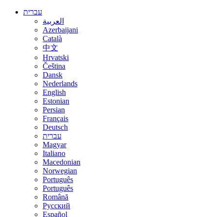
עברית
العربية
Azerbaijani
Català
中文
Hrvatski
Čeština
Dansk
Nederlands
English
Estonian
Persian
Français
Deutsch
עברית
Magyar
Italiano
Macedonian
Norwegian
Português
Português
Română
Русский
Español