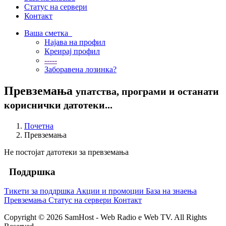
Статус на сервери
Контакт
Ваша сметка
Најава на профил
Креирај профил
-----
Заборавена лозинка?
Превземања
упатства, програми и останати
кориснички датотеки...
Почетна
Превземања
Не постојат датотеки за превземања
Поддршка
Тикети за поддршка
Акции и промоции
База на знаења
Превземања
Статус на сервери
Контакт
Copyright © 2026 SamHost - Web Radio e Web TV. All Rights