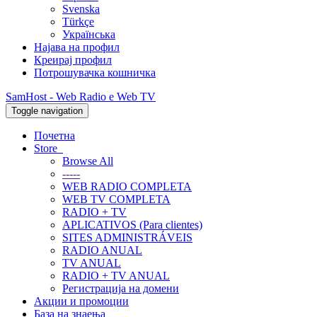
Svenska
Türkçe
Українська
Најава на профил
Креирај профил
Потрошувачка кошничка
SamHost - Web Radio e Web TV
Toggle navigation
Почетна
Store
Browse All
-----
WEB RADIO COMPLETA
WEB TV COMPLETA
RADIO + TV
APLICATIVOS (Para clientes)
SITES ADMINISTRÁVEIS
RADIO ANUAL
TV ANUAL
RADIO + TV ANUAL
Регистрација на домени
Акции и промоции
База на знаења