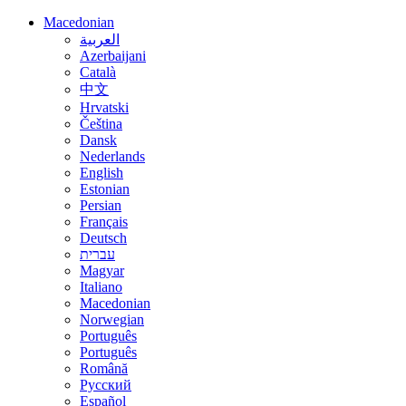
Macedonian
العربية
Azerbaijani
Català
中文
Hrvatski
Čeština
Dansk
Nederlands
English
Estonian
Persian
Français
Deutsch
עברית
Magyar
Italiano
Macedonian
Norwegian
Português
Português
Română
Русский
Español