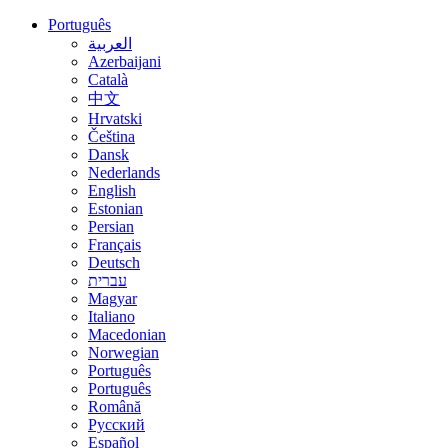
Português
العربية
Azerbaijani
Català
中文
Hrvatski
Čeština
Dansk
Nederlands
English
Estonian
Persian
Français
Deutsch
עברית
Magyar
Italiano
Macedonian
Norwegian
Português
Português
Română
Русский
Español