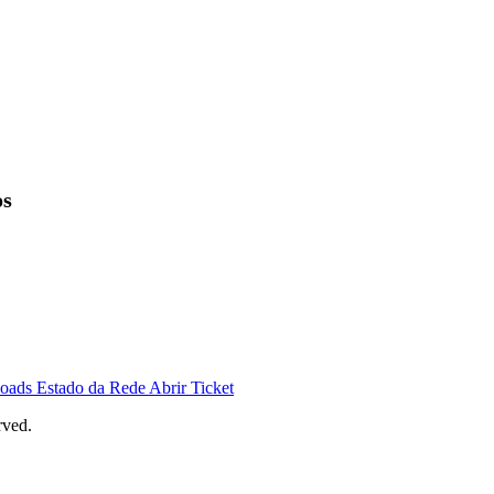
os
oads
Estado da Rede
Abrir Ticket
rved.