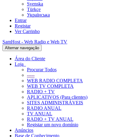
Svenska
Türkçe
Українська
Entrar
Registar
Ver Carrinho
SamHost - Web Radio e Web TV
Alternar navegação
Área do Cliente
Loja
Procurar Todos
-----
WEB RADIO COMPLETA
WEB TV COMPLETA
RADIO + TV
APLICATIVOS (Para clientes)
SITES ADMINISTRÁVEIS
RADIO ANUAL
TV ANUAL
RADIO + TV ANUAL
Registar um novo domínio
Anúncios
Base de Conhecimento