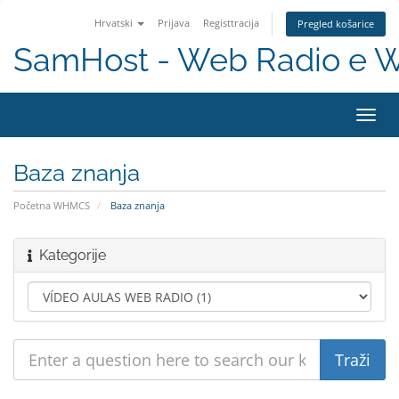
Hrvatski
Prijava
Registtracija
Pregled košarice
SamHost - Web Radio e 
Toggl
navig
Baza znanja
Početna WHMCS
Baza znanja
Kategorije