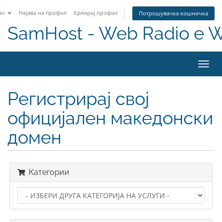
an
Најава на профил
Креирај профил
Потрошувачка кошничка
SamHost - Web Radio e 
Toggl
navig
Регистрирај свој
официјален македонски
домен
Категории