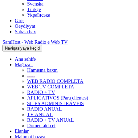
Svenska
Türkçe
Українська
Giriş
Qeydiyyat
Səbətə bax
SamHost - Web Radio e Web TV
Naviqasiyaya keçid
Ana səhifə
Mağaza
Hamısına baxın
-----
WEB RADIO COMPLETA
WEB TV COMPLETA
RADIO + TV
APLICATIVOS (Para clientes)
SITES ADMINISTRÁVEIS
RADIO ANUAL
TV ANUAL
RADIO + TV ANUAL
Domen əldə et
Elanlar
Məlumat bazası