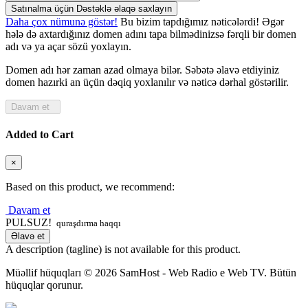
Satınalma üçün Dəstəklə əlaqə saxlayın
Daha çox nümunə göstər!
Bu bizim tapdığımız nəticələrdi! Əgər
hələ də axtardığınız domen adını tapa bilmədinizsə fərqli bir domen
adı və ya açar sözü yoxlayın.
Domen adı hər zaman azad olmaya bilər. Səbətə əlavə etdiyiniz
domen hazırki an üçün dəqiq yoxlanılır və nəticə dərhal göstərilir.
Davam et
Added to Cart
×
Based on this product, we recommend:
Davam et
PULSUZ!
quraşdırma haqqı
Əlavə et
A description (tagline) is not available for this product.
Müəllif hüquqları © 2026 SamHost - Web Radio e Web TV. Bütün
hüquqlar qorunur.