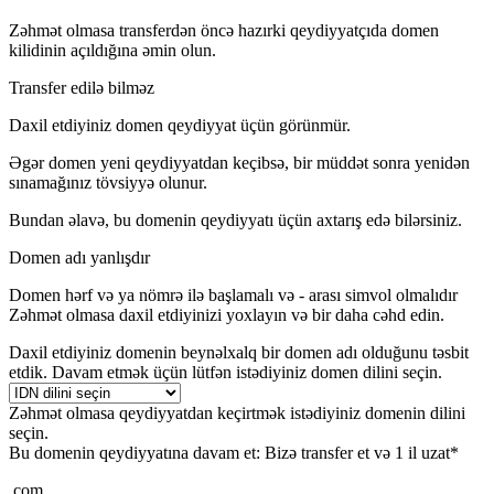
Zəhmət olmasa transferdən öncə hazırki qeydiyyatçıda domen
kilidinin açıldığına əmin olun.
Transfer edilə bilməz
Daxil etdiyiniz domen qeydiyyat üçün görünmür.
Əgər domen yeni qeydiyyatdan keçibsə, bir müddət sonra yenidən
sınamağınız tövsiyyə olunur.
Bundan əlavə, bu domenin qeydiyyatı üçün axtarış edə bilərsiniz.
Domen adı yanlışdır
Domen hərf və ya nömrə ilə başlamalı və
-
arası simvol olmalıdır
Zəhmət olmasa daxil etdiyinizi yoxlayın və bir daha cəhd edin.
Daxil etdiyiniz domenin beynəlxalq bir domen adı olduğunu təsbit
etdik. Davam etmək üçün lütfən istədiyiniz domen dilini seçin.
Zəhmət olmasa qeydiyyatdan keçirtmək istədiyiniz domenin dilini
seçin.
Bu domenin qeydiyyatına davam et:
Bizə transfer et və 1 il uzat*
.com