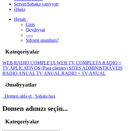
Server/Şəbəkə vəziyyəti
Əlaqə
Hesab
Giriş
Qeydiyyat
-----
Şifrəmi unutdum?
Kateqoriyalar
WEB RADIO COMPLETA
WEB TV COMPLETA
RADIO +
TV
APLICATIVOS (Para clientes)
SITES ADMINISTRÁVEIS
RADIO ANUAL
TV ANUAL
RADIO + TV ANUAL
Əməliyyatlar
Domen əldə et
Səbətə bax
Domen adınızı seçin...
Kateqoriyalar