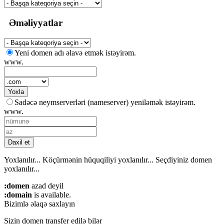
Əməliyyatlar
Yeni domen adı əlavə etmək istəyirəm.
www.
Yoxla
Sadəcə neymserverləri (nameserver) yeniləmək istəyirəm.
www.
Daxil et
Yoxlanılır...
Köçürmənin hüquqiliyi yoxlanılır...
Seçdiyiniz domen
yoxlanılır...
:domen
azad deyil
:domain
is available.
Bizimlə əlaqə saxlayın
Sizin domen transfer edilə bilər