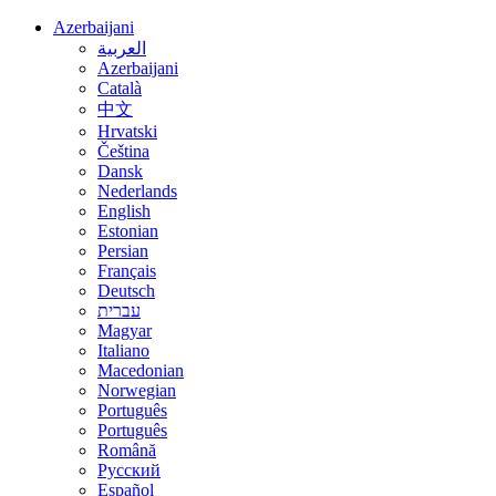
Azerbaijani
العربية
Azerbaijani
Català
中文
Hrvatski
Čeština
Dansk
Nederlands
English
Estonian
Persian
Français
Deutsch
עברית
Magyar
Italiano
Macedonian
Norwegian
Português
Português
Română
Русский
Español