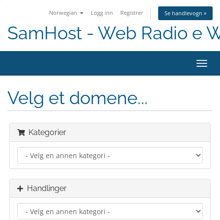
Norwegian
Logg inn
Registrer
Se handlevogn »
SamHost - Web Radio e 
Bytt
navig
Velg et domene...
Kategorier
Handlinger