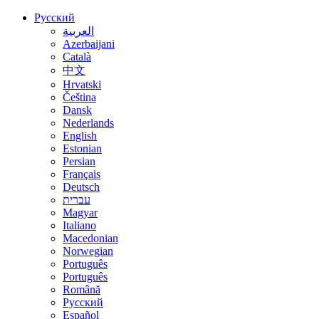
Русский
العربية
Azerbaijani
Català
中文
Hrvatski
Čeština
Dansk
Nederlands
English
Estonian
Persian
Français
Deutsch
עברית
Magyar
Italiano
Macedonian
Norwegian
Português
Português
Română
Русский
Español