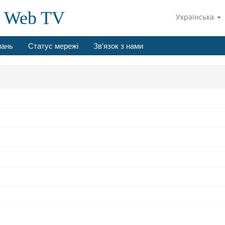
e Web TV
Українська
нань
Статус мережі
Зв'язок з нами