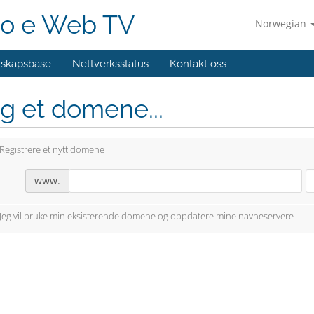
o e Web TV
Norwegian
skapsbase
Nettverksstatus
Kontakt oss
g et domene...
Registrere et nytt domene
www.
Jeg vil bruke min eksisterende domene og oppdatere mine navneservere