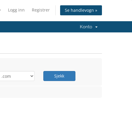
Logg inn
Registrer
Se handlevogn »
Konto
Sjekk