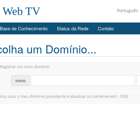
e Web TV
Português
Base de Conhecimento
Status da Rede
Contato
olha um Domínio...
Registrar um novo domínio
www.
Vou usar o meu domínio já existente e atualizar os namerservers - DNS