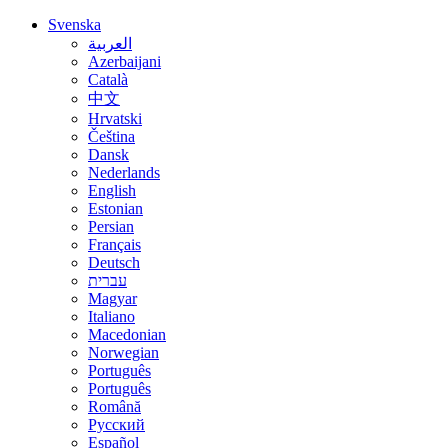
Svenska
العربية
Azerbaijani
Català
中文
Hrvatski
Čeština
Dansk
Nederlands
English
Estonian
Persian
Français
Deutsch
עברית
Magyar
Italiano
Macedonian
Norwegian
Português
Português
Română
Русский
Español