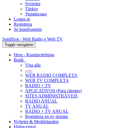
Svenska
Türkçe
Українська
Logga in
Registrera
Se kundvagnen
SamHost - Web Radio e Web TV
Toggle navigation
Hem - Kundavdelning
Butik
Visa alla
-----
WEB RADIO COMPLETA
WEB TV COMPLETA
RADIO + TV
APLICATIVOS (Para clientes)
SITES ADMINISTRÁVEIS
RADIO ANUAL
TV ANUAL
RADIO + TV ANUAL
Registrera en ny domän
Nyheter & Meddelanden
Hjälpcentral