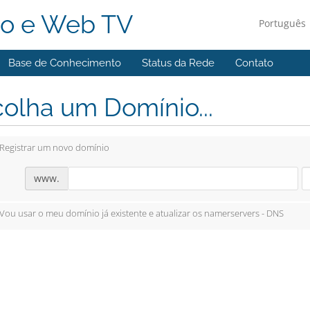
o e Web TV
Português
Base de Conhecimento
Status da Rede
Contato
olha um Domínio...
Registrar um novo domínio
www.
Vou usar o meu domínio já existente e atualizar os namerservers - DNS