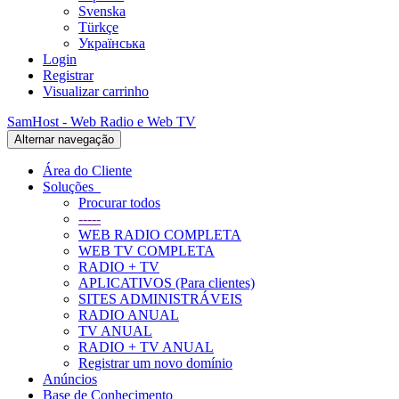
Svenska
Türkçe
Українська
Login
Registrar
Visualizar carrinho
SamHost - Web Radio e Web TV
Alternar navegação
Área do Cliente
Soluções
Procurar todos
-----
WEB RADIO COMPLETA
WEB TV COMPLETA
RADIO + TV
APLICATIVOS (Para clientes)
SITES ADMINISTRÁVEIS
RADIO ANUAL
TV ANUAL
RADIO + TV ANUAL
Registrar um novo domínio
Anúncios
Base de Conhecimento