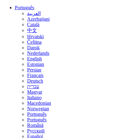
Português
العربية
Azerbaijani
Català
中文
Hrvatski
Čeština
Dansk
Nederlands
English
Estonian
Persian
Français
Deutsch
עברית
Magyar
Italiano
Macedonian
Norwegian
Português
Português
Română
Русский
Español