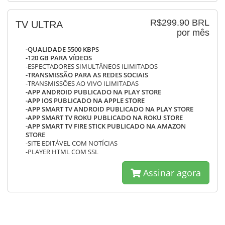
R$299.90 BRL
TV ULTRA
por mês
-QUALIDADE 5500 KBPS
-120 GB PARA VÍDEOS
-ESPECTADORES SIMULTÂNEOS ILIMITADOS
-TRANSMISSÃO PARA AS REDES SOCIAIS
-TRANSMISSÕES AO VIVO ILIMITADAS
-APP ANDROID PUBLICADO NA PLAY STORE
-APP IOS PUBLICADO NA APPLE STORE
-APP SMART TV ANDROID PUBLICADO NA PLAY STORE
-APP SMART TV ROKU PUBLICADO NA ROKU STORE
-APP SMART TV FIRE STICK PUBLICADO NA AMAZON
STORE
-SITE EDITÁVEL COM NOTÍCIAS
-PLAYER HTML COM SSL
Assinar agora