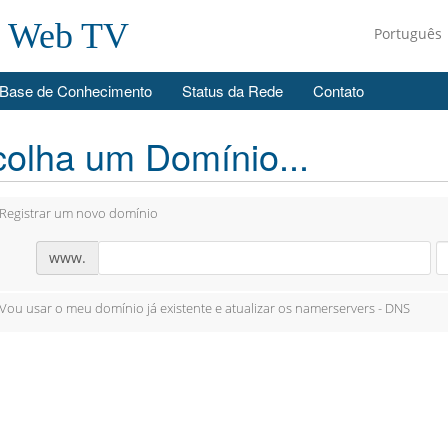
e Web TV
Português
Base de Conhecimento
Status da Rede
Contato
olha um Domínio...
Registrar um novo domínio
www.
Vou usar o meu domínio já existente e atualizar os namerservers - DNS