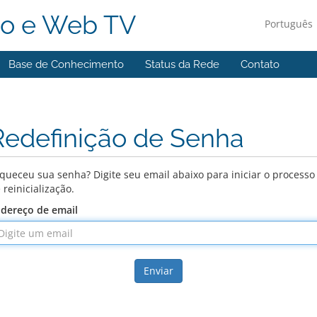
o e Web TV
Português
Base de Conhecimento
Status da Rede
Contato
Redefinição de Senha
queceu sua senha? Digite seu email abaixo para iniciar o processo
 reinicialização.
dereço de email
Enviar