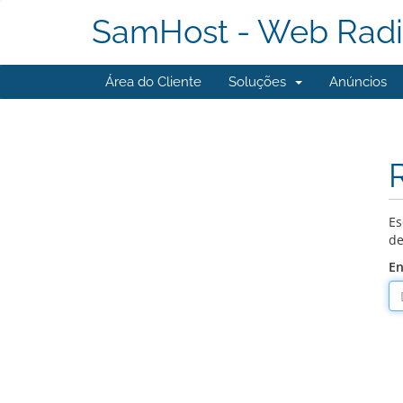
SamHost - Web Radi
Área do Cliente
Soluções
Anúncios
Es
de
En