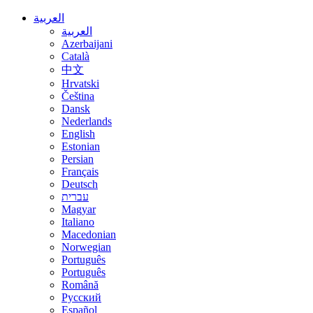
العربية
العربية
Azerbaijani
Català
中文
Hrvatski
Čeština
Dansk
Nederlands
English
Estonian
Persian
Français
Deutsch
עברית
Magyar
Italiano
Macedonian
Norwegian
Português
Português
Română
Русский
Español