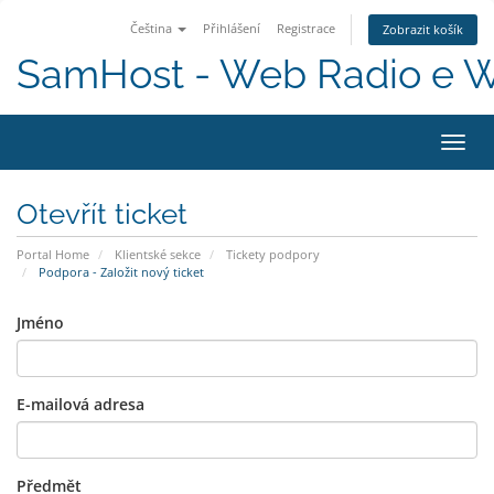
Čeština
Přihlášení
Registrace
Zobrazit košík
SamHost - Web Radio e 
Toggl
navig
Otevřít ticket
Portal Home
Klientské sekce
Tickety podpory
Podpora - Založit nový ticket
Jméno
E-mailová adresa
Předmět