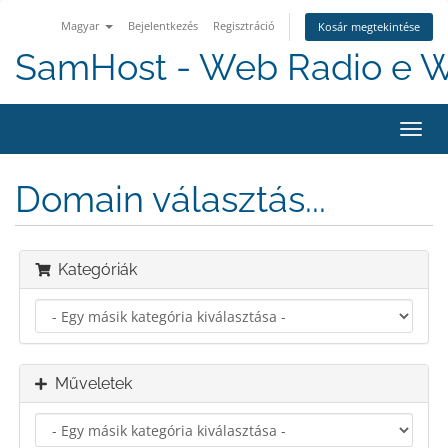
Magyar
Bejelentkezés
Regisztráció
Kosár megtekintése
SamHost - Web Radio e 
Váltá
a
navig
Domain választás...
Kategóriák
Műveletek