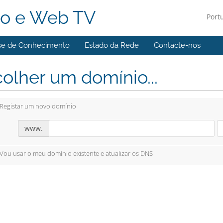
o e Web TV
Port
se de Conhecimento
Estado da Rede
Contacte-nos
olher um domínio...
Registar um novo domínio
www.
Vou usar o meu domínio existente e atualizar os DNS