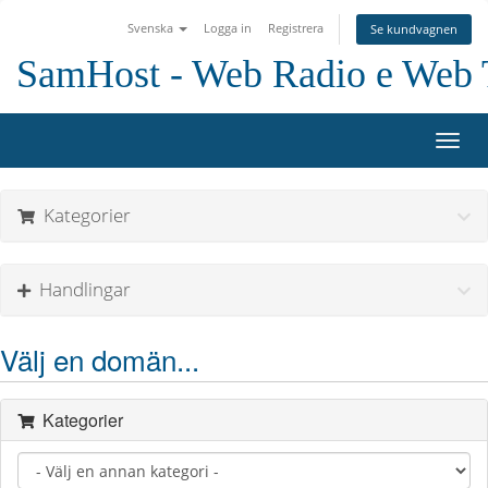
Svenska
Logga in
Registrera
Se kundvagnen
SamHost - Web Radio e Web
Toggl
navig
Kategorier
Handlingar
Välj en domän...
Kategorier