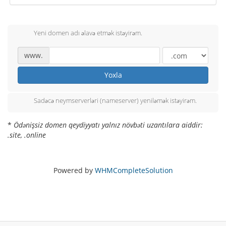
Yeni domen adı əlavə etmək istəyirəm.
www.
Yoxla
Sadəcə neymserverləri (nameserver) yeniləmək istəyirəm.
*
Ödənişsiz domen qeydiyyatı yalnız növbəti uzantılara aiddir:
.site, .online
Powered by
WHMCompleteSolution