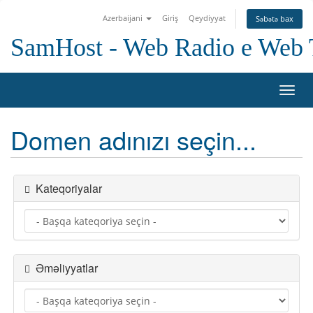
Azerbaijani
Giriş
Qeydiyyat
Səbətə bax
SamHost - Web Radio e Web
Naviq
keçid
Domen adınızı seçin...
Kateqoriyalar
Əməliyyatlar