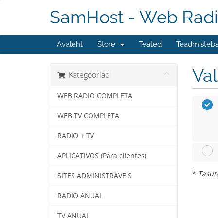
SamHost - Web Radi
Avaleht
Store
Teated
Teadmisteb
Va
Kategooriad
WEB RADIO COMPLETA
WEB TV COMPLETA
RADIO + TV
APLICATIVOS (Para clientes)
*
Tasuta
SITES ADMINISTRÁVEIS
RADIO ANUAL
TV ANUAL