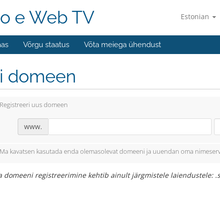
o e Web TV
Estonian
aas
Võrgu staatus
Võta meiega ühendust
li domeen
Registreeri uus domeen
www.
Ma kavatsen kasutada enda olemasolevat domeeni ja uuendan oma nimeserv
 domeeni registreerimine kehtib ainult järgmistele laiendustele: .si