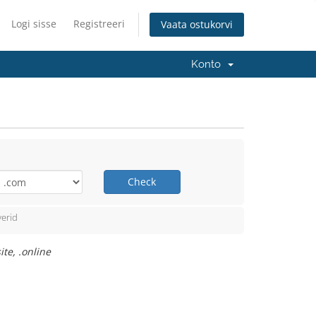
Logi sisse
Registreeri
Vaata ostukorvi
Konto
Check
erid
te, .online