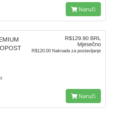
Naruči
R$129.90 BRL
PREMIUM
Mjesečno
UTOPOST
R$120.00 Naknada za postavljanje
il
Naruči