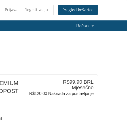
Prijava
Registtracija
Pregled košarice
Račun
R$99.90 BRL
PREMIUM
Mjesečno
TOPOST
R$120.00 Naknada za postavljanje
il