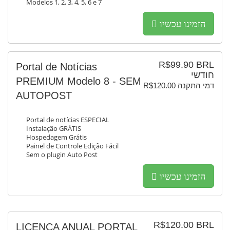
Modelos 1, 2, 3, 4, 5, 6 e 7
הזמינו עכשיו
R$99.90 BRL
Portal de Notícias
חודשי
PREMIUM Modelo 8 - SEM
R$120.00 דמי התקנה
AUTOPOST
Portal de notícias ESPECIAL
Instalação GRÁTIS
Hospedagem Grátis
Painel de Controle Edição Fácil
Sem o plugin Auto Post
הזמינו עכשיו
R$120.00 BRL
LICENÇA ANUAL PORTAL