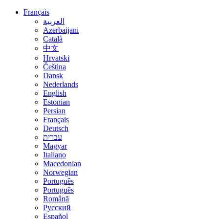
Français
العربية
Azerbaijani
Català
中文
Hrvatski
Čeština
Dansk
Nederlands
English
Estonian
Persian
Français
Deutsch
עברית
Magyar
Italiano
Macedonian
Norwegian
Português
Português
Română
Русский
Español