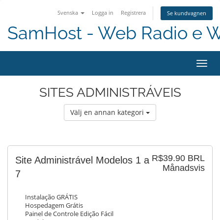
Svenska
Logga in
Registrera
Se kundvagnen
SamHost - Web Radio e 
Toggl
navig
SITES ADMINISTRÁVEIS
Välj en annan kategori
R$39.90 BRL
Site Administrável Modelos 1 a
Månadsvis
7
Instalação GRÁTIS
Hospedagem Grátis
Painel de Controle Edição Fácil