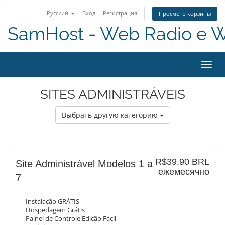
Русский
Вход
Регистрация
Просмотр корзины
SamHost - Web Radio e 
Toggl
navig
SITES ADMINISTRÁVEIS
Выбрать другую категорию
R$39.90 BRL
Site Administrável Modelos 1 a
ежемесячно
7
Instalação GRÁTIS
Hospedagem Grátis
Painel de Controle Edição Fácil