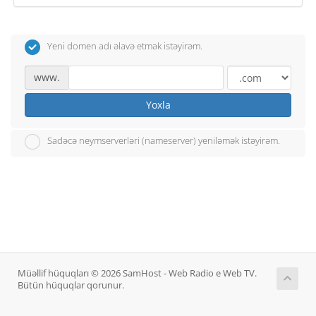
Yeni domen adı əlavə etmək istəyirəm.
www.
Yoxla
Sadəcə neymserverləri (nameserver) yeniləmək istəyirəm.
Müəllif hüquqları © 2026 SamHost - Web Radio e Web TV.
Bütün hüquqlar qorunur.