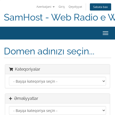
Azerbaijani
Giriş
Qeydiyyat
Səbətə bax
SamHost - Web Radio e 
Naviq
keçid
Domen adınızı seçin...
Kateqoriyalar
Əməliyyatlar