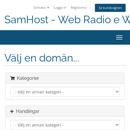
Svenska
Logga in
Registrera
Se kundvagnen
SamHost - Web Radio e 
Toggl
navig
Välj en domän...
Kategorier
Handlingar